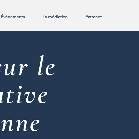
Événements
La médiation
Extranet
ur le
ative
enne