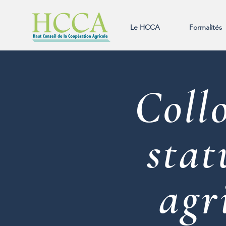
Le HCCA
Formalités
Coll
stat
agr