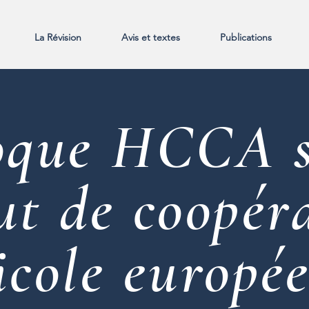
La Révision
Avis et textes
Publications
oque HCCA s
ut de coopér
icole europé