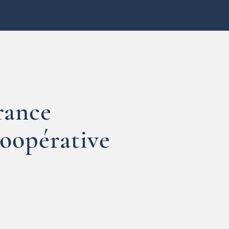
rance
coopérative