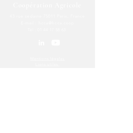
Coopération Agricole
43 rue sedaine 75011 Paris, France
E-mail :
hcca@hcca.coop
Tél :
01 44 17 58 63
Mentions légales
Liens utiles
Recrutement