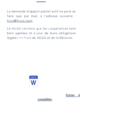
La demande d'apport partiel actif ne peut se
faire que par mail, à l'adresse suivante :
hcca@hcca.coop
Demande d'apport partiel actif
Le HCCA vérifiera que les coopératives sont
bien agréées et à jour de leurs obligations
légales vis-à-vis du HCCA et de la Révision.
•
Apport partiel actif :
- Une fiche est à compléter :
- Des documents sont à fournir :
→ Argumentaire explicitant le
projet d’un point de vue
économi
que, social et
territorial :
fichier à
compléter
→ Copie du PV de l’AGE de la
coopérative apporteuse et de
la coopérative bénéficiaire