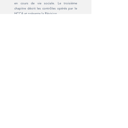
en cours de vie sociale.
Le troisième
chapitre décrit les contrôles opérés par le
HCCA et présente la Révision.
Accédez au guide des procédures