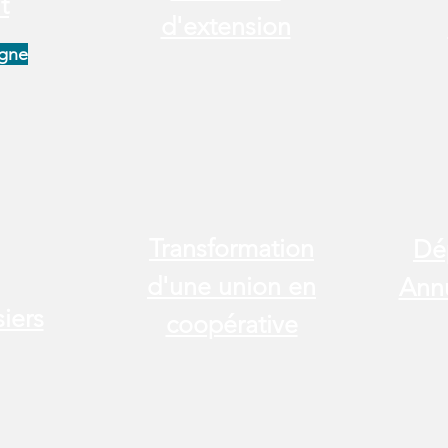
t
d'extension
igne
Transformation
Dé
d'une union en
Ann
iers
coopérative