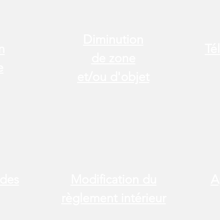
Diminution
n
Té
de zone
e
et/ou d'objet
 des
Modification du
A
règlement intérieur