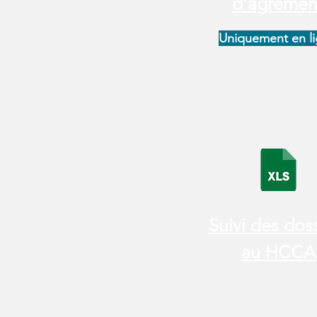
d'agrémen
Uniquement en l
Suivi des doss
au HCCA